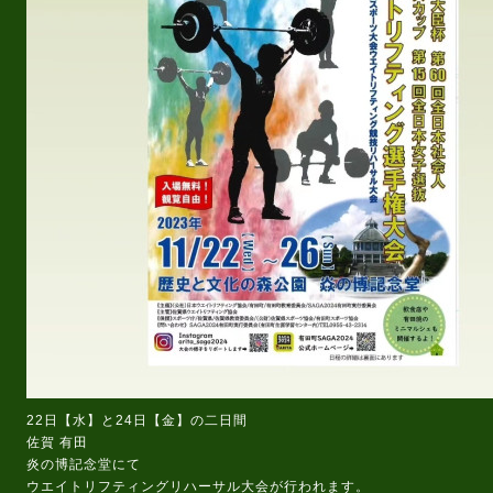
22日【水】と24日【金】の二日間
佐賀 有田
炎の博記念堂にて
ウエイトリフティングリハーサル大会が行われます。