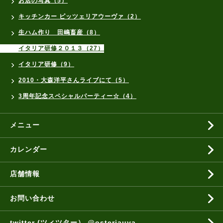
お店の写真（5）
キッチンカー ピッツェリアウーヴァ（2）
生ハム作り 田嶋畜産（8）
イタリア研修２０１３（27）
イタリア研修（9）
2010・大森洋平さんライブにて（5）
3周年記念スペシャルパーティー☆（4）
メニュー
カレンダー
店舗情報
お問い合わせ
twitter (ツィツター） @osteriauva