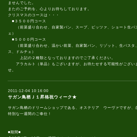
ませんでした。
またのご予約を、心よりお待ちしております。
クリスマスのコースは・・・
■３５００円コース
（前菜盛り合わせ、自家製パン、スープ、ピッツァ、ショート生パス
ェ）
■５０００円コース
（前菜盛り合わせ、温かい前菜、自家製パン、リゾット、生パスタ、
ス、ドルチェ）
上記の２種類となっておりますのでご了承ください。
アラカルト（単品）もございますが、お待たせする可能性がございま
せ。
2011-12-04 10:16:00
サガン鳥栖Ｊ１昇格祝ウィーク★
サガン鳥栖のドリームショップである、オステリア ウーヴァですが、
特別な一週間のご奉仕！
■期間■