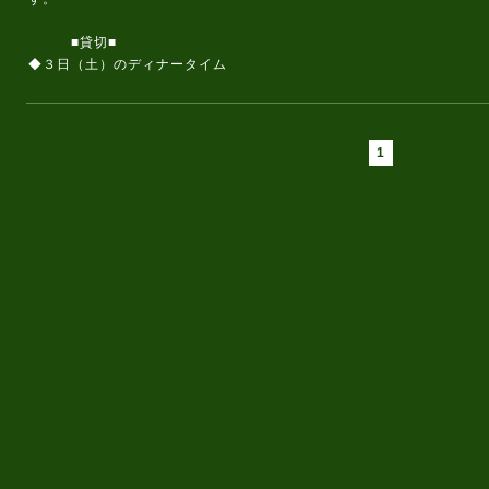
■貸切■
◆３日（土）のディナータイム
1