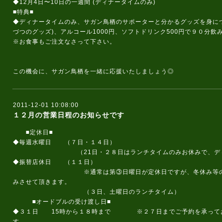
◆12月4日〜10日の一週間 (ディナータイムのみ)
■特典■
◆ディナータイムのみ、サガン鳥栖のサポーターと分かるグッズを身に
づつのグッズ)、アルコール1000円、ソフトドリンク500円で９０分飲
※お食事もご注文なさって下さい。
この機会に、サガン鳥栖を一緒に応援いたしましょう◎
2011-12-01 10:08:00
１２月の営業日程のお知らせです
■定休日■
◆毎週水曜日 （７日・１４日）
（21日・２８日はランチタイムのみお休みで、ディナー
◆振替店休日 （１１日）
※通常は第③日曜日が定休日ですが、冬休み等の期間に
みさせて頂きます。
（３日、土曜日のランチタイム）
■オードブルの受け渡し日■
◆３１日 15時から１８時まで ※２７日までご予約を承ってお
す。