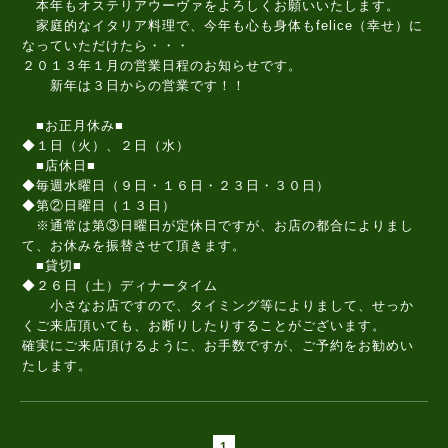
本年もオステリアウーヴァをよろしくお願いいたします。
家庭的なイタリア料理で、今年も心も身体もfelice（幸せ）に
なっていただけたら・・・
２０１３年１月の営業日程のお知らせです。
新年は３日からの営業です！！
■お正月休み■
◆１日（火）、２日（水）
■店休日■
◆毎週水曜日（９日・１６日・２３日・３０日）
◆第②日曜日（１３日）
※通常は第③日曜日が定休日ですが、お店の都合によりまし
て、お休みを振替させて頂きます。
■貸切■
◆２６日（土）ディナータイム
小さなお店ですので、タイミング等によりまして、せっか
くご来店頂いても、お断りしたりすることがございます。
確実にご来店頂けるように、お手数ですが、ご予約をお勧めい
たします。
1