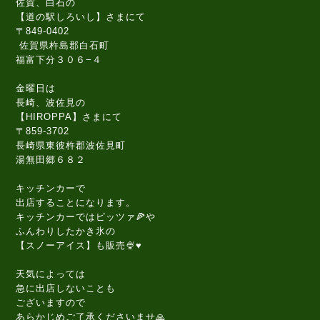
佐賀、白石の
【道の駅しろいし】さまにて
〒849-0402
佐賀県杵島郡白石町
福富下分３０６−４
金曜日は
長崎、波佐見の
【HIROPPA】さまにて
〒859-3702
長崎県東彼杵郡波佐見町
湯無田郷６８２
キッチンカーで
出店することになります。
キッチンカーではピッツァ🍕や
ふんわりしたかき氷の
【スノーアイス】も販売🍨♥️
天気によっては
急に出店しないことも
ございますので
あらかじめご了承くださいませ🙏