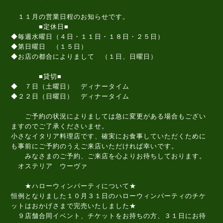
１１月の営業日程のお知らせです。
■定休日■
◆毎週水曜日（４日・１１日・１８日・２５日）
◆第日曜日 （１５日）
◆お店の都合によりまして （１日、日曜日）
■貸切■
◆ ７日（土曜日） ディナータイム
◆２２日（日曜日） ディナータイム
ご予約の状況によりましては急に変更がある場合もござい
ますのでご了承くださいませ。
小さなイタリア料理店です、確実にお食事していただくために
も事前にご予約のうえご来店いただければ幸いです。
みなさまのご予約、ご来店を心よりお待ちしております。
オステリア ウーヴァ
★ハローウィンパーティについて★
恒例となりました１０月３１日のハローウィンパーティのチケ
ットはおかげさまで完売いたしました★
９店舗合同イベント、チケットをお持ちの方、３１日にお待