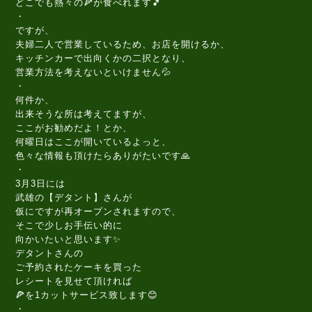
どこでも熱々の🍕が食べれます🎵
・
ですが、
夫婦二人で営業しているため、お店を開けるか、
キッチンカーで出向くかの二択となり、
営業方法を考えないといけません💦
・
何件か、
出来そうな所は考えてますが、
ここがお勧めだよ！とか、
何曜日はここが開いているよっと、
色々な情報も頂けたらありがたいです🙏
・
3月3日には
武雄の【デタント】さんが
仮にですが再オープンされますので、
そこで少しお手伝い的に
向かいたいと思います✨
デタントさんの
ご予約されたケーキを買った
レシートを見せて頂ければ
🍕を1カットサービス致します😊
・