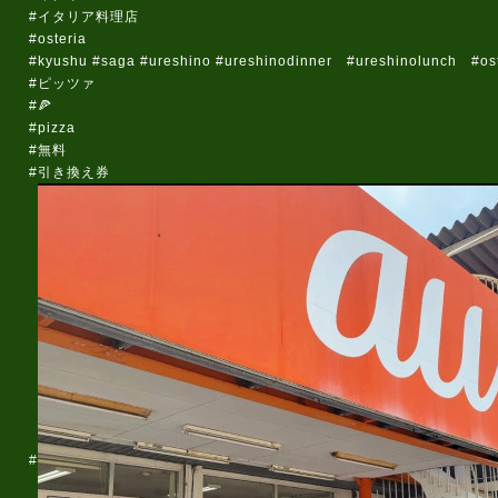
#イタリア料理店
#osteria
#kyushu #saga #ureshino #ureshinodinner #ureshinolunch #oste
#ピッツァ
#🍕
#pizza
#無料
#引き換え券
#