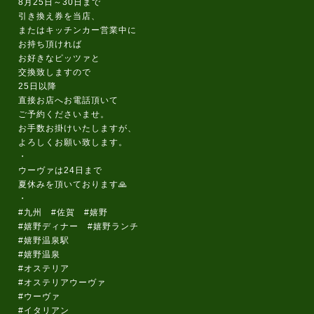
8月25日～30日まで
引き換え券を当店、
またはキッチンカー営業中に
お持ち頂ければ
お好きなピッツァと
交換致しますので
25日以降
直接お店へお電話頂いて
ご予約くださいませ。
お手数お掛けいたしますが、
よろしくお願い致します。
・
ウーヴァは24日まで
夏休みを頂いております🙏
・
#九州 #佐賀 #嬉野
#嬉野ディナー #嬉野ランチ
#嬉野温泉駅
#嬉野温泉
#オステリア
#オステリアウーヴァ
#ウーヴァ
#イタリアン