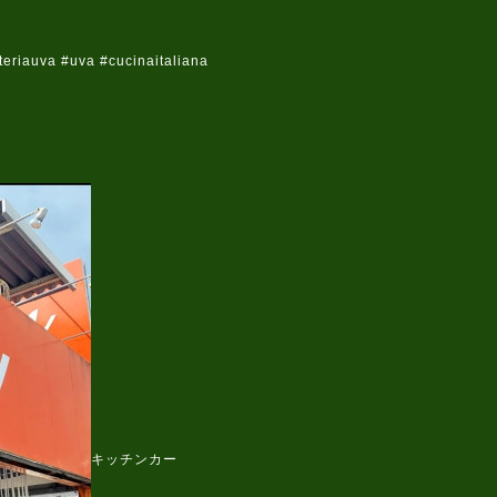
riauva #uva #cucinaitaliana
キッチンカー