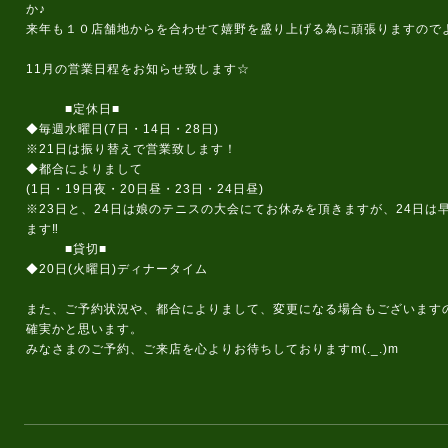
か♪
来年も１０店舗地からを合わせて嬉野を盛り上げる為に頑張りますのでよろ
11月の営業日程をお知らせ致します☆
■定休日■
◆毎週水曜日(7日・14日・28日)
※21日は振り替えで営業致します！
◆都合によりまして
(1日・19日夜・20日昼・23日・24日昼)
※23日と、24日は娘のテニスの大会にてお休みを頂きますが、24日
ます‼️
■貸切■
◆20日(火曜日)ディナータイム
また、ご予約状況や、都合によりまして、変更になる場合もございます
確実かと思います。
みなさまのご予約、ご来店を心よりお待ちしておりますm(._.)m