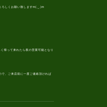
しくお願い致しますm(._.)m
は早く帰って来れたら夜の営業可能となり
ので、ご来店前に一度ご連絡頂ければ