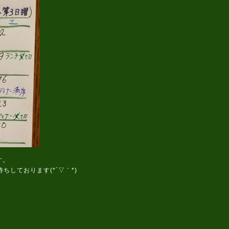
す。
しております(*´▽｀*)