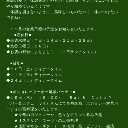
寒暖の差で、体調を壊しやすいこの時期、インフルエンザもは
やり始めているようです・・・
体調を崩さないように、美味しいものたべて、体力つけたい
ですね♪
１１月の営業日程の予定をお知らせいたします。
■定休日■
◆毎週水曜日（７日・１４日・２１日・２８日）
◆第③日曜日（１８日）
◆お店の都合によりまして （１日ランチタイム）
■貸切■
◆１０日（土）ディナータイム
◆１１日（日）ディナータイム
◆２４日（土）ディナータイム
■ボジョレーヌーボー解禁パーティ■
◆１５日（木） １９：００～ Ｂａｒ & Ｃａｆｅ Ｙ
（バー＆カフェ ワイ）さんにて合同企画、ボジョレー解禁パ
ーティ出張料理をいたします。
★今年のボジョレーや、色々なドリンク飲み放題
★オステリア ウーヴァの出張料理
★佐野マサル（ギター） ＆橋川 亮（ピアノ） 生演