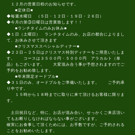
１２月の営業日程のお知らせです。
■定休日■
◆毎週水曜日 （５日・１２日・１９日・２６日）
◆今月の第③日曜日は営業致します！！
■ランチタイムのみお休み■
◆１日（土曜日） ランチタイムのみ、お店の都合によりまし
て、お休みさせて頂きます
■クリスマススペシャルディナー■
◆２２日～２５日はクリスマス特別ディナーをご用意いたしま
す。 コースは３５００円・５０００円 アラカルト（単
品）もございます。 大変混み合う事が予想されますのでご
予約をお勧め致します。
■年末限定オードブル■
◆３１日のみ、オードブルをご準備いたします。 ご予約承
り中です。
１５時から１８時までに取りに来て頂けるお客様に限りま
す。
土日祝日など、特に、お店が混み合い、せっかくご来店頂い
てもお断りしなければならない事がございます。
確実にお食事して頂くためには、お手数ですが、ご予約される
ことをお勧めいたします。