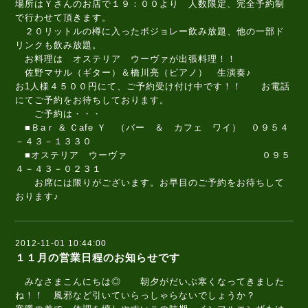
場所はＹさんのお店で１９：００より 人数限定、完全予約制
で行わせて頂きます。
２０リットルの樽に入ったボジョレー飲み放題、他の一部ド
リンクも飲み放題。
お料理は オステリア ウーヴァが出張料理！！
佐野マサル（ギター）＆橋川亮（ピアノ） 生演奏♪
お1人様４５００円にて、ご予約受け付け中です！！ お電話
にてご予約をお待ちしております。
ご予約は・・・
■Ｂaｒ & Ｃafe Ｙ （バー ＆ カフェ ワイ） ０９５４
－４３－１３３０
■オステリア ウーヴァ ０９５
４－４３－０２３１
お席には限りがございます。お早目のご予約をお待ちして
おります♪
2012-11-01 10:44:00
１１月の営業日程のお知らせです
みなさまこんにちは◎ 朝夕がだいぶ寒くなってきました
ね！！ 風邪など引いていらっしゃらないでしょうか？