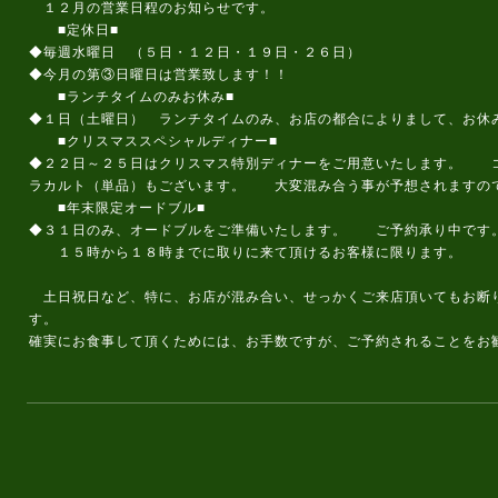
１２月の営業日程のお知らせです。
■定休日■
◆毎週水曜日 （５日・１２日・１９日・２６日）
◆今月の第③日曜日は営業致します！！
■ランチタイムのみお休み■
◆１日（土曜日） ランチタイムのみ、お店の都合によりまして、お休
■クリスマススペシャルディナー■
◆２２日～２５日はクリスマス特別ディナーをご用意いたします。 
ラカルト（単品）もございます。 大変混み合う事が予想されますの
■年末限定オードブル■
◆３１日のみ、オードブルをご準備いたします。 ご予約承り中
１５時から１８時までに取りに来て頂けるお客様に限ります。
土日祝日など、特に、お店が混み合い、せっかくご来店頂いてもお断
す。
確実にお食事して頂くためには、お手数ですが、ご予約されることをお