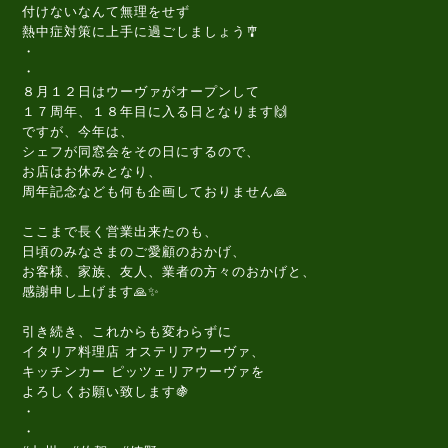
付けないなんて無理をせず
熱中症対策に上手に過ごしましょう🎐
・
・
８月１２日はウーヴァがオープンして
１７周年、１８年目に入る日となります🙌
ですが、今年は、
シェフが同窓会をその日にするので、
お店はお休みとなり、
周年記念なども何も企画しておりません🙏
ここまで長く営業出来たのも、
日頃のみなさまのご愛顧のおかげ、
お客様、家族、友人、業者の方々のおかげと、
感謝申し上げます🙏✨
引き続き、これからも変わらずに
イタリア料理店 オステリアウーヴァ、
キッチンカー ピッツェリアウーヴァを
よろしくお願い致します🍇
・
・