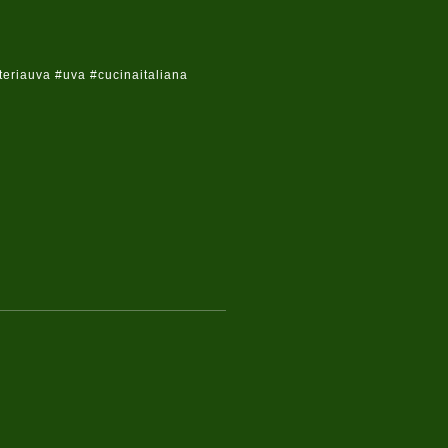
riauva #uva #cucinaitaliana