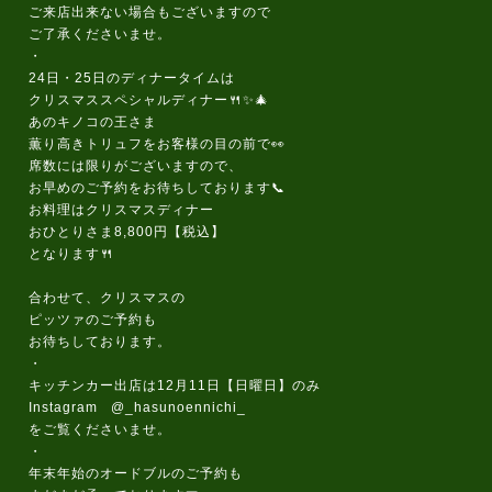
ご来店出来ない場合もございますので
ご了承くださいませ。
・
24日・25日のディナータイムは
クリスマススペシャルディナー🍴✨🎄
あのキノコの王さま
薫り高きトリュフをお客様の目の前で👀
席数には限りがございますので、
お早めのご予約をお待ちしております📞
お料理はクリスマスディナー
おひとりさま8,800円【税込】
となります🍴
合わせて、クリスマスの
ピッツァのご予約も
お待ちしております。
・
キッチンカー出店は12月11日【日曜日】のみ
Instagram @_hasunoennichi_
をご覧くださいませ。
・
年末年始のオードブルのご予約も