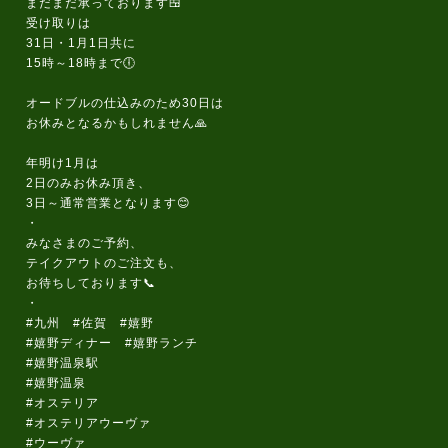
まだまだ承っております🍱
受け取りは
31日・1月1日共に
15時～18時まで🕕️
オードブルの仕込みのため30日は
お休みとなるかもしれません🙏
年明け1月は
2日のみお休み頂き、
3日～通常営業となります😊
・
みなさまのご予約、
テイクアウトのご注文も、
お待ちしております📞
・
#九州 #佐賀 #嬉野
#嬉野ディナー #嬉野ランチ
#嬉野温泉駅
#嬉野温泉
#オステリア
#オステリアウーヴァ
#ウーヴァ