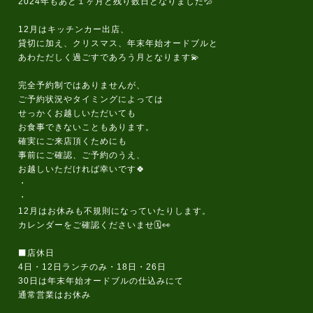
2024年もあと１ヶ月と残り数日となりました💦
12月はキッチンカー出店、
貸切に加え、クリスマス、年末年始オードブルと
あわただしく過ごすであろう月となります💫
完全予約制ではありませんが、
ご予約状況やタイミングによっては
せっかくお越しいただいても
お食事できないこともあります。
確実にご来店頂くためにも
事前にご確認、ご予約のうえ、
お越しいただければ幸いです🍀
・
・
12月はお休みも不規則になっていたりします。
カレンダーをご確認くださいませ🗓️👀
⬛店休日
4日・12日ランチのみ・18日・26日
30日は年末年始オードブルの仕込みにて
通常営業はお休み