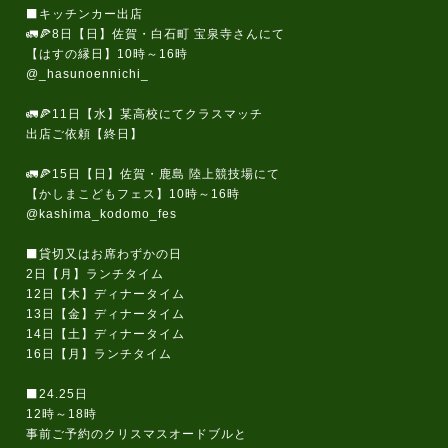
⬛キッチンカー出店
🚛🍕8日【日】佐賀・白石町 宝泉寺さんにて
【はすの縁日】10時～16時
@_hasunoennichi_
🚛🍕11日【水】某高校にてクラスマッチ
出店ご依頼【終日】
🚛🍕15日【日】佐賀・鹿島 陸上競技場にて
【かしまこどもフェス】10時～16時
@kashima_kodomo_fes
⬛貸切又はお席わずかの日
2日【月】ランチタイム
12日【木】ディナータイム
13日【金】ディナータイム
14日【土】ディナータイム
16日【月】ランチタイム
⬛24.25日
12時～18時
事前ご予約のクリスマスオードブルと