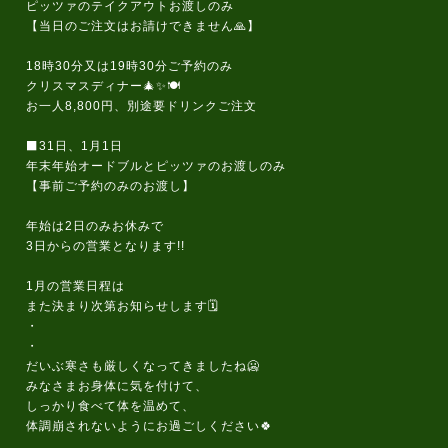
ピッツァのテイクアウトお渡しのみ
【当日のご注文はお請けできません🙏】
18時30分又は19時30分ご予約のみ
クリスマスディナー🎄✨🍽️
お一人8,800円、別途要ドリンクご注文
⬛31日、1月1日
年末年始オードブルとピッツァのお渡しのみ
【事前ご予約のみのお渡し】
年始は2日のみお休みで
3日からの営業となります!!
1月の営業日程は
また決まり次第お知らせします🗓️
・
・
だいぶ寒さも厳しくなってきましたね🥶
みなさまお身体に気を付けて、
しっかり食べて体を温めて、
体調崩されないようにお過ごしください🍀