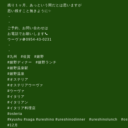
残り１ヶ月、あっという間だとは思いますが
思い残すこと無きように✨
・
・
ご予約、お問い合わせは
お電話でお願いします📞
ウーヴァ🍇0954-43-0231
・
・
#九州 #佐賀 #嬉野
#嬉野ディナー #嬉野ランチ
#嬉野温泉駅
#嬉野温泉
#オステリア
#オステリアウーヴァ
#ウーヴァ
#イタリア
#イタリアン
#イタリア料理店
#osteria
#kyushu #saga #ureshino #ureshinodinner #ureshinolunch #oste
#12月