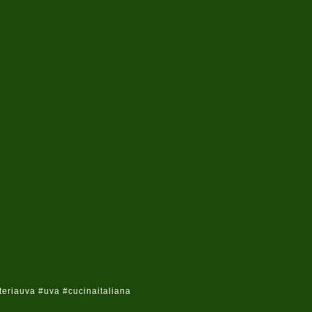
riauva #uva #cucinaitaliana