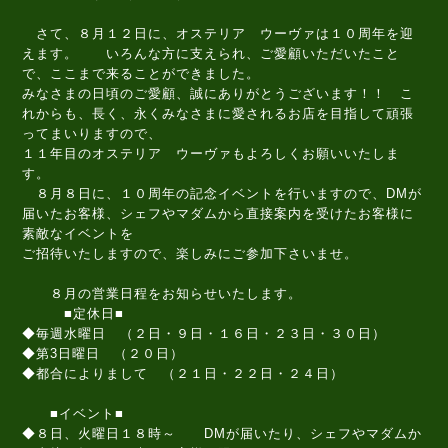
さて、８月１２日に、オステリア ウーヴァは１０周年を迎
えます。 いろんな方に支えられ、ご愛顧いただいたこと
で、ここまで来ることができました。
みなさまの日頃のご愛顧、誠にありがとうございます！！ こ
れからも、長く、永くみなさまに愛されるお店を目指して頑張
ってまいりますので、
１１年目のオステリア ウーヴァもよろしくお願いいたしま
す。
８月８日に、１０周年の記念イベントを行いますので、DMが
届いたお客様、シェフやマダムから直接案内を受けたお客様に
素敵なイベントを
ご招待いたしますので、楽しみにご参加下さいませ。
８月の営業日程をお知らせいたします。
■定休日■
◆毎週水曜日 （２日・９日・１６日・２３日・３０日）
◆第3日曜日 （２０日）
◆都合によりまして （２１日・２２日・２４日）
■イベント■
◆８日、火曜日１８時～ DMが届いたり、シェフやマダムか