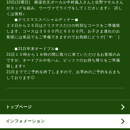
10日(日曜日) 横道坊主ボーカル中村義人さんと佐野マサルさん
がタッグを組み、ウーヴァでライヴをしてくださいます♪ 詳し
くは後程♪
◼クリスマススペシャルディナー◼
２３日から２５日はクリスマスだけの特別なコースをご準備致
します。コースは３５００円と６５００円。お子さま連れのお
客様には単品でもご準備できますのでお気軽にどうぞ(´･∀･｀)
◼31日年末オードブル◼
31日１５時から１８時の間に取りに来ていただけるお客様のみ
ですが、オードブルや生ハム、ピッツァのお持ち帰りをご準備
致します⭐
21日まででご予約を終了しますので、お早めのご予約をおまち
しております◎
トップページ
インフォメーション