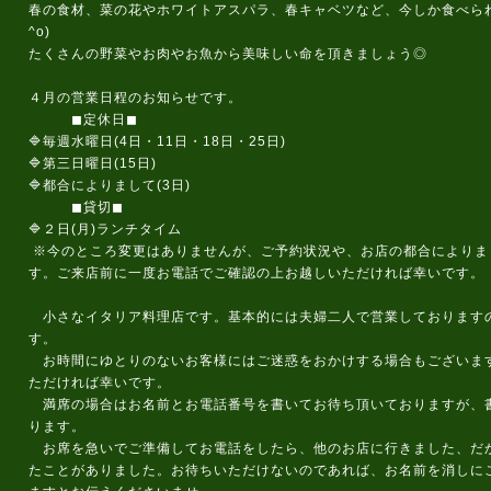
春の食材、菜の花やホワイトアスパラ、春キャベツなど、今しか食べられ
^o)
たくさんの野菜やお肉やお魚から美味しい命を頂きましょう◎
４月の営業日程のお知らせです。
◼定休日◼
🔷毎週水曜日(4日・11日・18日・25日)
🔷第三日曜日(15日)
🔷都合によりまして(3日)
◼貸切◼
🔷２日(月)ランチタイム
※今のところ変更はありませんが、ご予約状況や、お店の都合によりま
す。ご来店前に一度お電話でご確認の上お越しいただければ幸いです。
小さなイタリア料理店です。基本的には夫婦二人で営業しております
す。
お時間にゆとりのないお客様にはご迷惑をおかけする場合もございま
ただければ幸いです。
満席の場合はお名前とお電話番号を書いてお待ち頂いておりますが、
ります。
お席を急いでご準備してお電話をしたら、他のお店に行きました、だ
たことがありました。お待ちいただけないのであれば、お名前を消しに