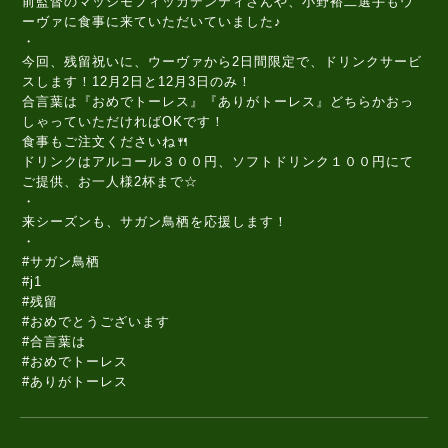
前監督のマッシモフィッカデンティさんや、小野裕二選手もウ
ーヴァに食事に来ていただいていました♪
・
今回、残留祝いに、ウーヴァから2日間限定で、ドリンクサービ
スします！12月2日と12月3日のみ！
合言葉は『おめでトーレス』『ありがトーレス』どちらかおっ
しゃっていただければOKです！
食事もご注文くださいね🍴
ドリンクはアルコール３００円、ソフトドリンク１００円にて
ご提供、お一人様2杯まで☆
・
来シーズンも、サガン鳥栖を応援します！
・
#サガン鳥栖
#j1
#残留
#おめでとうございます
#合言葉は
#おめでトーレス
#ありがトーレス