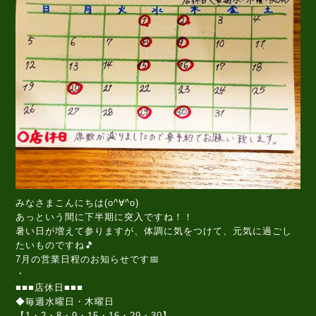
みなさまこんにちは(o^∀^o)
あっという間に下半期に突入ですね！！
暑い日が増えて参りますが、体調に気をつけて、元気に過ごし
たいものですね🎵
7月の営業日程のお知らせです📅
・
■■■店休日■■■
◆毎週水曜日・木曜日
【1・2・8・9・15・16・29・30】