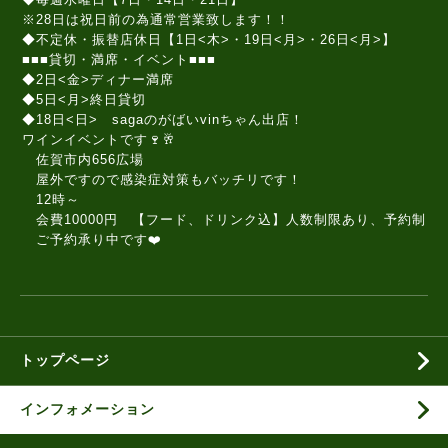
※28日は祝日前の為通常営業致します！！
◆不定休・振替店休日【1日<木>・19日<月>・26日<月>】
■■■貸切・満席・イベント■■■
◆2日<金>ディナー満席
◆5日<月>終日貸切
◆18日<日> sagaのがばいvinちゃん出店！
ワインイベントです🍷🥂
佐賀市内656広場
屋外ですので感染症対策もバッチリです！
12時～
会費10000円 【フード、ドリンク込】人数制限あり、予約制
ご予約承り中です❤️
トップページ
インフォメーション