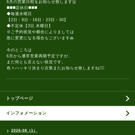
6月の営業日程をお知らせ致します🗓️
◼️◼️◼️店休日◼️◼️◼️
◆毎週水曜日
【2日・9日・16日・23日・30】
◆不定休【3日.木曜日】
※ご予約状況や都合によりましては
急に変更になる場合もございます🙏
・
今のところは
6月から通常営業再開予定ですが、
まだ何とも言えない状況です。
色々ハッキリ決まり次第またお知らせ致しますね
🙇‍♂️
トップページ
インフォメーション
2026-08（1）