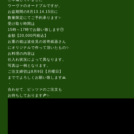
ウーヴァのオードブルですが、
お盆期間の8月13.14.15日に
数量限定にてご予約承ります✨
受け取り時間は
15時～17時でお願い致します🕒️
金額【20,000円税込】
お重の箱は波佐見の岩嵜紙器さん
にオリジナルで作って頂いたもの✨
お料理の内容は
仕入れ状況によって異なります。
写真は一例となります。
ご注文締切は8月9日【月曜日】
まででよろしくお願い致します🙏
・
合わせて、ピッツァのご注文も
お待ちしております🍕✨