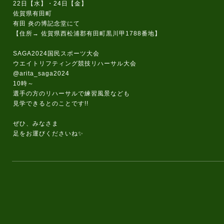
22日【水】・24日【金】
佐賀県有田町
有田 炎の博記念堂にて
【住所→ 佐賀県西松浦郡有田町黒川甲1788番地】
SAGA2024国民スポーツ大会
ウエイトリフティング競技リハーサル大会
@arita_saga2024
10時～
選手の方のリハーサルで練習風景なども
見学できるとのことです!!
ぜひ、みなさま
足をお運びくださいね✨