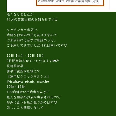
遅くなりましたが
11月の営業日程のお知らせです🗓️
キッチンカー出店で、
店舗がお休みの日もありますので、
ご来店前には必ずご確認のうえ、
ご予約してきていただければ幸いです😊
11日【土】・12日【日】
2日間参加させていただきます🚛🍕
長崎県諫早
諫早市役所前広場にて
【諫早ピクニックマルシェ】
@isahaya_picnic_marche
10時～16時
100店舗近い出店者さんが!!
色んな種類のお店が出店されるので
好みに合うお店が見つかるはず😊
楽しいこと間違いなし🎶