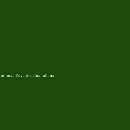
riauva #uva #cucinaitaliana