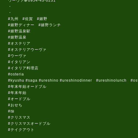
ウーヴァ🍇0954-43-0231
・
・
#九州 #佐賀 #嬉野
#嬉野ディナー #嬉野ランチ
#嬉野温泉駅
#嬉野温泉
#オステリア
#オステリアウーヴァ
#ウーヴァ
#イタリアン
#イタリア料理店
#osteria
#kyushu #saga #ureshino #ureshinodinner #ureshinolunch #oste
#年末年始オードブル
#年末年始
#オードブル
#おせち
#🍱
#クリスマス
#クリスマスオードブル
#テイクアウト