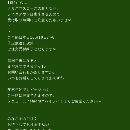
18時からは
クリスマスコースのみとなり、
テイクアウトは出来ませんので
受け取り時間にご注意くださいませ🙏
・
・
ご予約は本日10月10日から、
予定数達し次第
ご注文受付終了となります🙏
毎回年末になると、
まだ注文できますか❓️と
お問い合わせがありますが、
いつもお断りしてしまう形です💦
年末年始でもピッツァは
ご一緒に注文できますので、
メニューはInstagramハイライトよりご確認ください👀
・
・
みなさまのご注文
お待ちしております📞😊