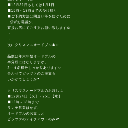
⬛12月31日もしくは1月1日
⬛15時～18時までの受け取り
⬛ご予約方法は間違い等を防ぐために
必ずお電話か、
直接お店にてご注文お願い致します🙏
・
・
次にクリスマスオードブル🎄✨
品数は年末年始オードブルの
半分程にはなりますが、
2～４名様分しっかりあります✨
合わせてピッツァのご注文も
いかがでしょうか❓️
クリスマスオードブルのお渡しは
⬛12月24日【火】・25日【水】
⬛12時～18時まで
ランチ営業はせず、
オードブルのお渡しと
ピッツァのテイクアウトのみ🍕