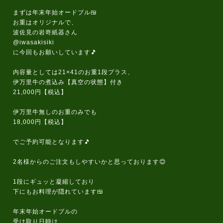
まずは年末年始オードブル🍱
お重はオリジナルで、
波佐見の岩嵜紙器さん
@iwasakisiki
に今回もお願いしています🎵
内容量としては21×41のお重1段プラス、
伊万里牛の煮込み【真空の状態】付き
21,000円【税込】
伊万里牛無しのお重のみでも
18,000円【税込】
でご予約可能となります🎵
2名様からのご注文もしやすいかと思っております😊
1段にギュッと凝縮しており
下にもお料理が隠れています🍱
年末年始オードブルの
受け取り日時は