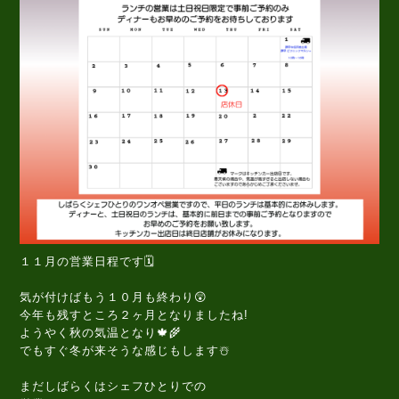
１１月の営業日程です🗓️
気が付けばもう１０月も終わり😲
今年も残すところ２ヶ月となりましたね!
ようやく秋の気温となり🍁🌾
でもすぐ冬が来そうな感じもします☃️
まだしばらくはシェフひとりでの