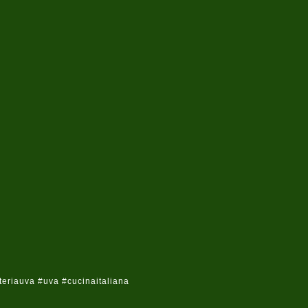
riauva #uva #cucinaitaliana