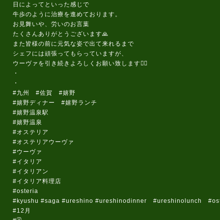
日によってといった感じで
牛歩のように治療を進めております。
お見舞いや、労いのお言葉
たくさんありがとうございます🙏
また皆様の前に元気な姿で出て来れるまで
シェフには頑張ってもらっていますが、
ウーヴァを引き続きよろしくお願い致します🙇‍♀️
・
・
#九州 #佐賀 #嬉野
#嬉野ディナー #嬉野ランチ
#嬉野温泉駅
#嬉野温泉
#オステリア
#オステリアウーヴァ
#ウーヴァ
#イタリア
#イタリアン
#イタリア料理店
#osteria
#kyushu #saga #ureshino #ureshinodinner #ureshinolunch #oste
#12月