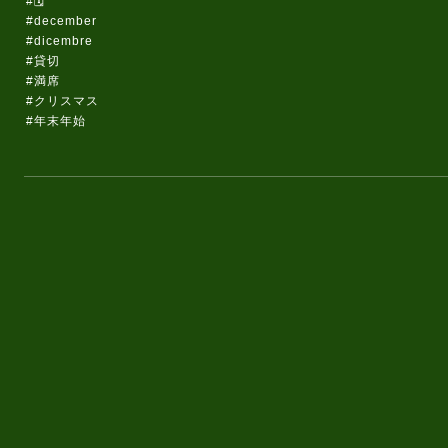
#🗓️
#december
#dicembre
#貸切
#満席
#クリスマス
#年末年始