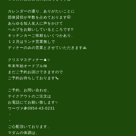
カレンダーの通り、ありがたいことに
団体貸切が半数を占めております🤭
あらゆる知人友人に声をかけて
ヘルプをお願いしているところです!!
キッチンカーご依頼もいくつかあり、
１２月はランチ営業無しで
ディナーのみの営業とさせていただきます🙏
クリスマスディナー🎄✨
年末年始オードブル🍱
まだご予約お請けできますので
ご予約お待ちしております📞
ご予約、お問い合わせ、
テイクアウトのご注文は
お電話にてお願い致します✨
ウーヴァ🍇0954-43-0231
・
・
ご心配頂いております、
マダムの体調は、