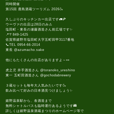
同時開催
第15回 鹿島酒蔵ツーリズム 2026🍶
久しぶりのキッチンカー出店です🚛🍕
ウーヴァの出店は28日のみ⚠️
塩田町・東長の瀬藤酒造さん前広場です✨
📍〒849-1425
佐賀県嬉野市塩田町大字五町田甲3117番地
📞TEL 0954-66-2014
東長 @azumacho.sake
他にもたくさんの出店がありますよ～👀
虎之児 井手酒造さん @toranoko_ureshino
東一 五町田酒造さん @gochodabrewery
３蔵セットも毎年大人気みたいです🍶
飲み比べて好みの日本酒見つけましょう✨
嬉野温泉駅から、各酒造まで
無料シャトルバスも臨時運行あるようです🚎
詳しくは嬉野温泉酒蔵まつりのホームページ等で