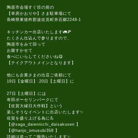
陶器市会場すぐ目の前の
【幸房かおりや】さま駐車場にて
長崎県東彼杵郡波佐見町井石郷2248-1
キッチンカー出店いたします🚛🍕
たくさん仕込んで参りますので、
陶器市をみて回って
お腹すかせて
食べにいらしてくださいね😋
【テイクアウトメインとなります】
他にも企業さまの出店ご依頼にて
19日【金曜日】.20日【土曜日】に
27日【土曜日】には
有田ポーセリンパークにて
【佐賀大縁日大作戦】という
楽しそうなイベントに出店いたします✨
佐賀を盛り上げる為に💪
【@saga_daiennichi_daisakusen 】
【@hanjo_omusubi358 】
詳細は追ってご報告いたします✨